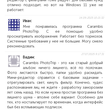
редактор с фильтрами тоже радует. Для базовых нужд
отлично подходит, но вот на Windows 11 уже не
работает.
14.09.2025 10:21:32
Иван
Мне понравилась программа Carambis
PhotoTrip. С ее помощью удобно
просматривать изображения. Работает без тормозов.
Системные требования у нее не большие. Могу смело
рекомендовать.
27.07.2025 9:17:31
Вадим
Carambis PhotoTrip - это как старый добрый
альбом: ничего лишнего, всё по полочкам.
Фото листаются быстро, папки удобно раскидать.
Мини-редактор справится с базовыми задачами -
отрегулировать свет, кинуть фильтр. Конечно, чудес
распознавания лиц не ждите - разработку заморозили
лет семь назад. Но если нужна простая программа без
лишнего шума - вполне себе вариант. Особенно для
тех, кто ностальгирует по временам, когда интерфейс
был без всплывающих подписок.