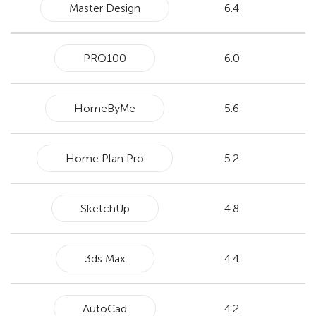
Master Design
6.4
PRO100
6.0
HomeByMe
5.6
Home Plan Pro
5.2
SketchUp
4.8
3ds Max
4.4
AutoCad
4.2