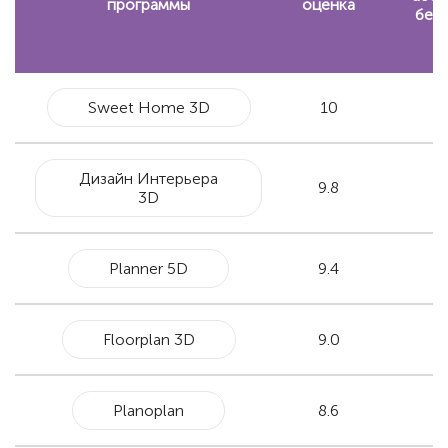
программы
оценка
бес
Sweet Home 3D
10
Дизайн Интерьера
9.8
3D
Planner 5D
9.4
Floorplan 3D
9.0
Planoplan
8.6