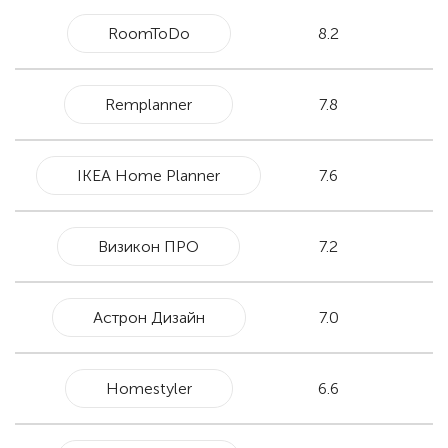
RoomToDo
8.2
Remplanner
7.8
IKEA Home Planner
7.6
Визикон ПРО
7.2
Астрон Дизайн
7.0
Homestyler
6.6