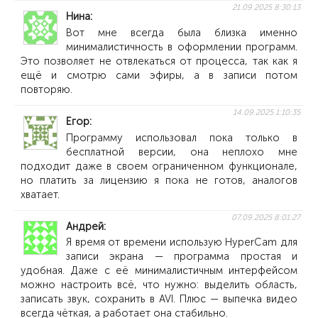
21.09.2025 8:30:13
Нина
Вот мне всегда была близка именно
минималистичность в оформлении программ.
Это позволяет не отвлекаться от процесса, так как я
ещё и смотрю сами эфиры, а в записи потом
повторяю.
14.09.2025 1:10:35
Егор
Программу использовал пока только в
бесплатной версии, она неплохо мне
подходит даже в своем ограниченном функционале,
но платить за лицензию я пока не готов, аналогов
хватает.
07.09.2025 8:01:27
Андрей
Я время от времени использую HyperCam для
записи экрана — программа простая и
удобная. Даже с её минималистичным интерфейсом
можно настроить всё, что нужно: выделить область,
записать звук, сохранить в AVI. Плюс — выпечка видео
всегда чёткая, а работает она стабильно.