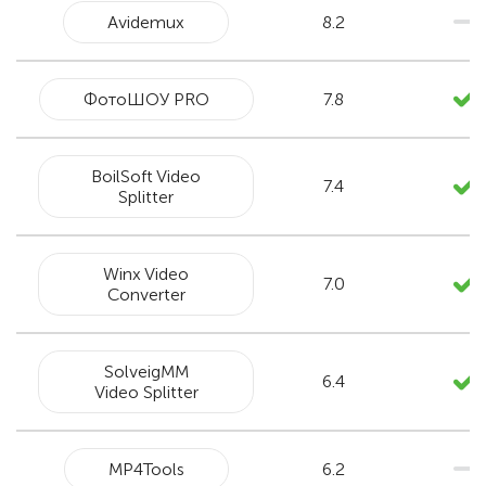
Avidemux
8.2
ФотоШОУ PRO
7.8
BoilSoft Video
7.4
Splitter
Winx Video
7.0
Converter
SolveigMM
6.4
Video Splitter
MP4Tools
6.2