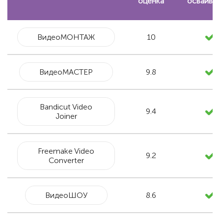
оценка
осваива
ВидеоМОНТАЖ
10
ВидеоМАСТЕР
9.8
Bandicut Video
9.4
Joiner
Freemake Video
9.2
Converter
ВидеоШОУ
8.6