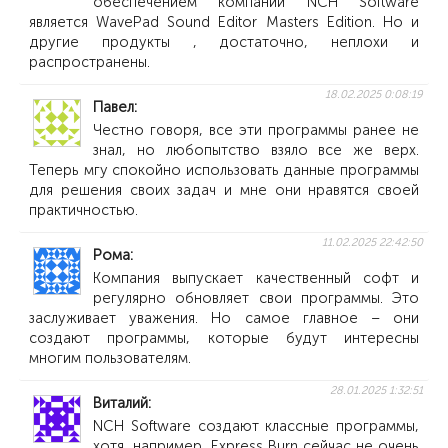
обеспечением компании NCH Software
является WavePad Sound Editor Masters Edition. Но и
другие продукты , достаточно, неплохи и
распространены.
18.02.2025 0:08:19
Павел
Честно говоря, все эти программы ранее не
знал, но любопытство взяло все же верх.
Теперь мгу спокойно использовать данные программы
для решения своих задач и мне они нравятся своей
практичностью.
11.02.2025 22:42:50
Рома
Компания выпускает качественный софт и
регулярно обновляет свои программы. Это
заслуживает уважения. Но самое главное – они
создают программы, которые будут интересны
многим пользователям.
28.01.2025 1:32:51
Виталий
NCH Software создают классные программы,
хотя, например, Express Burn сейчас не очень