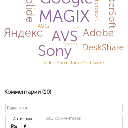
HamsterSoft
Bolide
Microsoft
MAGIX
AVG
Яндекс
Corel
Adobe
AVS
Sony
DeskShare
CyberLink
Video Surveillance Software
Комментарии (
10
)
Антиспам: