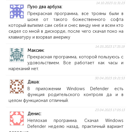
14.10.2023 11:31:23
Пузо два арбуза
Прекрасная программа, все трояны были в
шоке от такого божественного софта
который выпилил сам себя и снес винду мне и всем кто
сидел со мной в дискорде, после чего скачал поко на
клавиатуру и взорвал америку
14.05.2023 17:35:19
Максим
Прекрасная программа, которой пользуюсь с
удовольствием. Все работает как часы и
нареканий нет.
30.04.2023 19:21:53
Даша
В приложении Windows Defender есть
функция родительского контроля да и в
целом функционал отличный.
23.04.2023 17:05:13
Денис
Неплохая программа. Скачал Windows
Defender неделю назад, практичный вариант