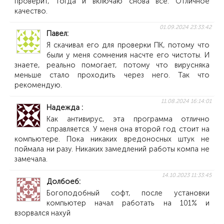
проверит, тогда и включаю снова все. Отличное
качество.
01.09.2024 23:33:42
Павел
Я скачивал его для проверки ПК, потому что
были у меня сомнения насчте его чистоты. И
знаете, реально помогает, потому что вирусняка
меньше стало проходить через него. Так что
рекомендую.
11.08.2024 16:14:01
Надежда
Как антивирус, эта программа отлично
справляется. У меня она второй год стоит на
компьютере. Пока никаких вредоносных штук не
поймала ни разу. Никаких замедлений работы компа не
замечала.
14.10.2023 11:33:45
Долбоеб
Богоподобный софт, после установки
компьютер начал работать на 101% и
взорвался нахуй