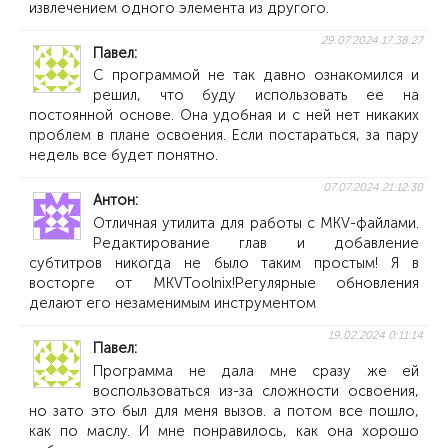
извлечением одного элемента из другого.
29.07.2024 17:38:27
Павел
С программой не так давно ознакомился и
решил, что буду использовать ее на
постоянной основе. Она удобная и с ней нет никаких
проблем в плане освоения. Если постараться, за пару
недель все будет понятно.
07.07.2024 21:12:30
Антон
Отличная утилита для работы с MKV-файлами.
Редактирование глав и добавление
субтитров никогда не было таким простым! Я в
восторге от MKVToolnix!Регулярные обновления
делают его незаменимым инструментом
19.02.2024 0:11:14
Павел
Программа не дала мне сразу же ей
воспользоваться из-за сложности освоения,
но зато это был для меня вызов. а потом все пошло,
как по маслу. И мне понравилось, как она хорошо