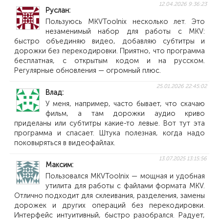
12.04.2026 9:36:23
Руслан
Пользуюсь MKVToolnix несколько лет. Это
незаменимый набор для работы с MKV:
быстро объединяю видео, добавляю субтитры и
дорожки без перекодировки. Приятно, что программа
бесплатная, с открытым кодом и на русском.
Регулярные обновления — огромный плюс.
25.01.2026 22:45:02
Влад
У меня, например, часто бывает, что скачаю
фильм, а там дорожки аудио криво
приделаны или субтитры какие-то левые. Вот тут эта
программа и спасает. Штука полезная, когда надо
поковыряться в видеофайлах.
13.07.2025 13:15:56
Максим
Пользовался MKVToolnix — мощная и удобная
утилита для работы с файлами формата MKV.
Отлично подходит для склеивания, разделения, замены
дорожек и других операций без перекодировки.
Интерфейс интуитивный, быстро разобрался. Радует,