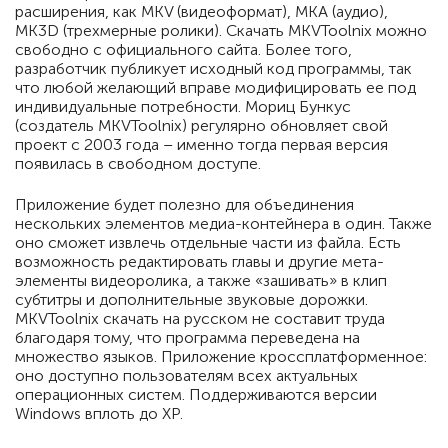
расширения, как MKV (видеоформат), MKA (аудио),
MK3D (трехмерные ролики). Скачать MKVToolnix можно
свободно с официального сайта. Более того,
разработчик публикует исходный код программы, так
что любой желающий вправе модифицировать ее под
индивидуальные потребности. Мориц Бункус
(создатель MKVToolnix) регулярно обновляет свой
проект с 2003 года – именно тогда первая версия
появилась в свободном доступе.
Приложение будет полезно для объединения
нескольких элементов медиа-контейнера в один. Также
оно сможет извлечь отдельные части из файла. Есть
возможность редактировать главы и другие мета-
элементы видеоролика, а также «зашивать» в клип
субтитры и дополнительные звуковые дорожки.
MKVToolnix скачать на русском не составит труда
благодаря тому, что программа переведена на
множество языков. Приложение кроссплатформенное:
оно доступно пользователям всех актуальных
операционных систем. Поддерживаются версии
Windows вплоть до XP.