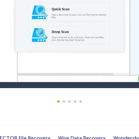
ECTOR File Recovery
Wise Data Recovery
Wondersha