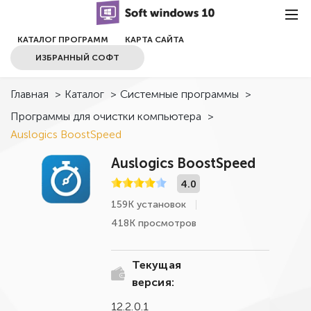
КАТАЛОГ ПРОГРАММ
КАРТА САЙТА
ИЗБРАННЫЙ СОФТ
Главная
>
Каталог
>
Системные программы
>
Программы для очистки компьютера
>
Auslogics BoostSpeed
Auslogics BoostSpeed
4.0
159К установок
418К просмотров
Текущая
версия:
12.2.0.1