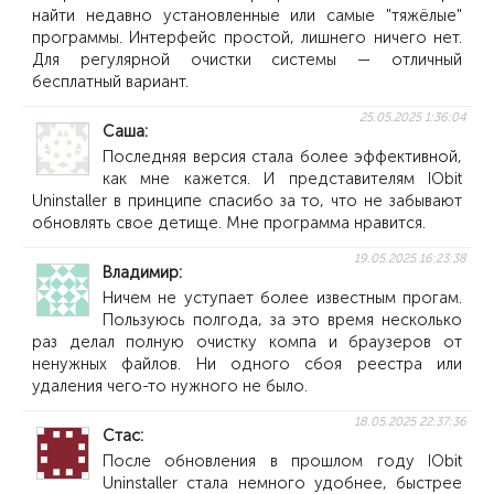
найти недавно установленные или самые "тяжёлые"
программы. Интерфейс простой, лишнего ничего нет.
Для регулярной очистки системы — отличный
бесплатный вариант.
25.05.2025 1:36:04
Саша
Последняя версия стала более эффективной,
как мне кажется. И представителям IObit
Uninstaller в принципе спасибо за то, что не забывают
обновлять свое детище. Мне программа нравится.
19.05.2025 16:23:38
Владимир
Ничем не уступает более известным прогам.
Пользуюсь полгода, за это время несколько
раз делал полную очистку компа и браузеров от
ненужных файлов. Ни одного сбоя реестра или
удаления чего-то нужного не было.
18.05.2025 22:37:36
Стас
После обновления в прошлом году IObit
Uninstaller стала немного удобнее, быстрее