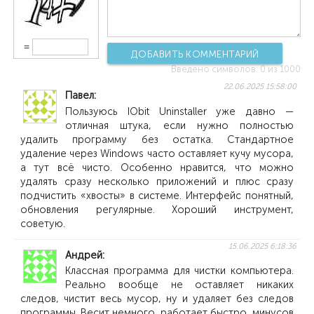
=
ДОБАВИТЬ КОММЕНТАРИЙ
Введено символов:
0
из 1000
22.06.2025 15:58:00
Павел
Пользуюсь IObit Uninstaller уже давно —
отличная штука, если нужно полностью
удалить программу без остатка. Стандартное
удаление через Windows часто оставляет кучу мусора,
а тут всё чисто. Особенно нравится, что можно
удалять сразу несколько приложений и плюс сразу
подчистить «хвосты» в системе. Интерфейс понятный,
обновления регулярные. Хороший инструмент,
советую.
15.06.2025 6:18:36
Андрей
Классная программа для чистки компьютера.
Реально вообще не оставляет никаких
следов, чистит весь мусор, ну и удаляет без следов
программы. Весит немного, работает быстро, минусов