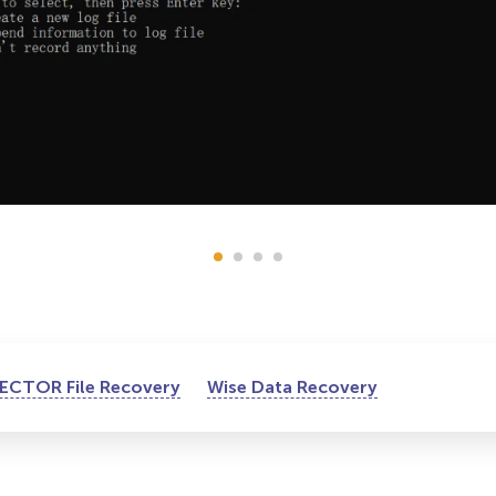
ECTOR File Recovery
Wise Data Recovery