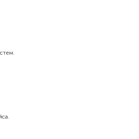
стем.
са.