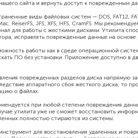
 нашего сайта и вернуть доступ к поврежденным д
ненные виды файловых систем — DOS, FAT12, FAT16,
ac, ReiserFS, JFS, XFS, HFS, CramFS. Мы рекомендуе
ал для работы с жесткими дисками. Утилита спос
тора, исправлять поврежденные данные на основе р
жность работы как в среде операционной системы
скать ПО без установки. Приложение доступно в д
овления поврежденных разделов диска напрямую за
едствие аппаратного сбоя жесткого диска, то пр
ацию о файлах.
комендуется при любой степени повреждения данны
случае утилита уже не сможет восстановить инфор
ленных полностью стираются из системы.
 инструмент для восстановления удаленных и пов